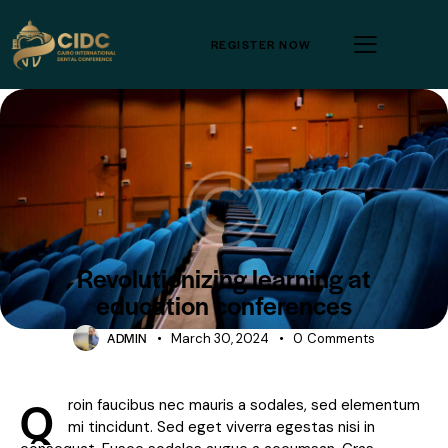
REGISTER NOW
CONFERENCE
Revolutionizing learning at
education conferences
ADMIN
March 30, 2024
0
Comments
Q
roin faucibus nec mauris a sodales, sed elementum
mi tincidunt. Sed eget viverra egestas nisi in