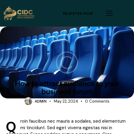
REGISTER NOW
FORUMS
How to attract audience to your
business forum
ADMIN
May 22, 2024
0
Comments
Q
roin faucibus nec mauris a sodales, sed elementum
mi tincidunt. Sed eget viverra egestas nisi in