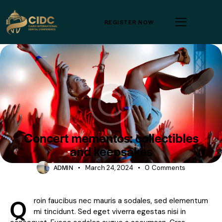
REGISTER NOW
SHOWS
Concert mementos: collectibles
and keepsakes
ADMIN
March 24, 2024
0
Comments
Q
roin faucibus nec mauris a sodales, sed elementum
mi tincidunt. Sed eget viverra egestas nisi in