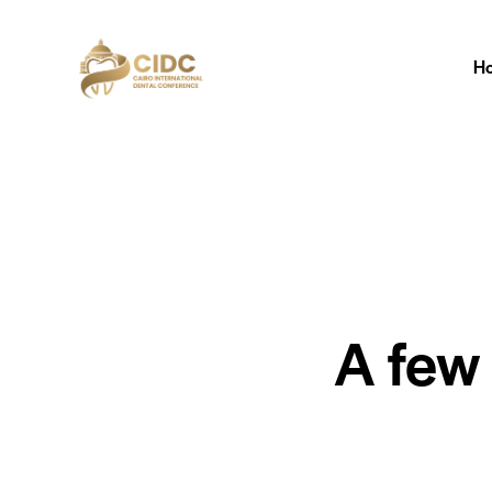
H
A few 