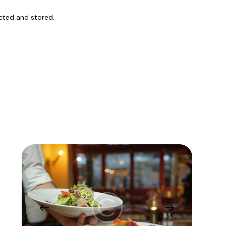
ected and stored.
n