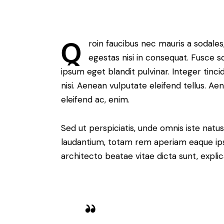
Q
roin faucibus nec mauris a sodale
egestas nisi in consequat. Fusce s
ipsum eget blandit pulvinar. Integer ti
nisi. Aenean vulputate eleifend tellus. Aen
eleifend ac, enim.
Sed ut perspiciatis, unde omnis iste nat
laudantium, totam rem aperiam eaque ipsa,
architecto beatae vitae dicta sunt, expli