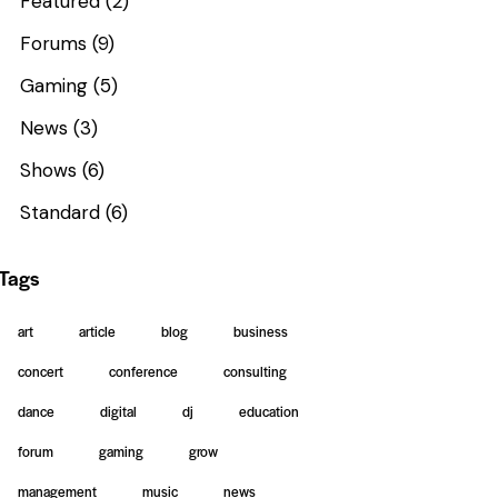
Featured
(2)
Forums
(9)
Gaming
(5)
News
(3)
Shows
(6)
Standard
(6)
Tags
art
article
blog
business
concert
conference
consulting
dance
digital
dj
education
forum
gaming
grow
management
music
news