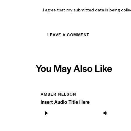
I agree that my submitted data is being coll
You May Also Like
AMBER NELSON
Insert Audio Title Here
Audio
Use
Player
Up/Dow
Arrow