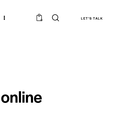
LET’S TALK
0
 online