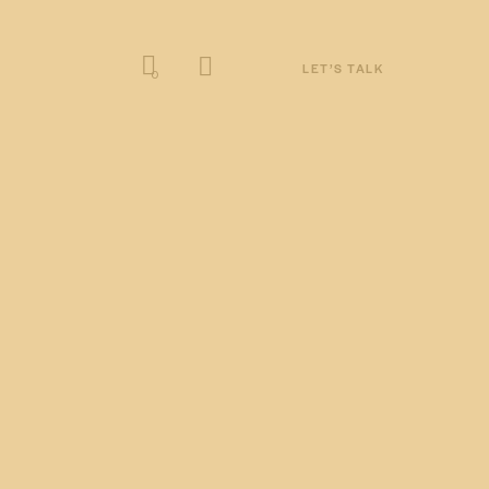
LET’S TALK
0