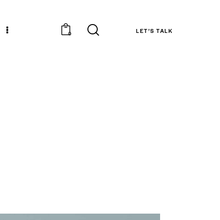
LET’S TALK
0