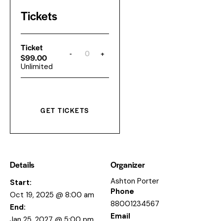
Tickets
Ticket
-
+
Q
$
99.00
u
Unlimited
a
n
t
i
t
y
GET TICKETS
Details
Organizer
Ashton Porter
Start:
Phone
Oct 19, 2025 @ 8:00 am
88001234567
End:
Email
Jan 25, 2027 @ 5:00 pm